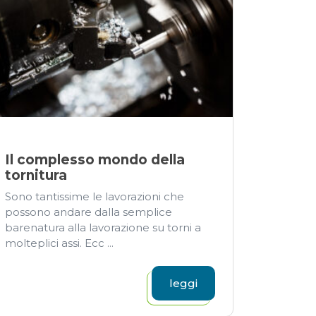
Il complesso mondo della
tornitura
Sono tantissime le lavorazioni che
possono andare dalla semplice
barenatura alla lavorazione su torni a
molteplici assi. Ecc ...
leggi