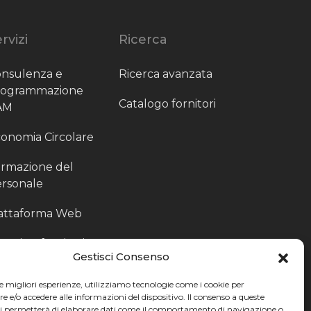
rvizi
Ricerca
nsulenza e
Ricerca avanzata
rogrammazione
Catalogo fornitori
AM
onomia Circolare
rmazione del
rsonale
attaforma Web
outing fornitori
Gestisci Consenso
oduzione
le migliori esperienze, utilizziamo tecnologie come i cookie per
rticolari
e/o accedere alle informazioni del dispositivo. Il consenso a queste
ci permetterà di elaborare dati come il comportamento di navigazione o