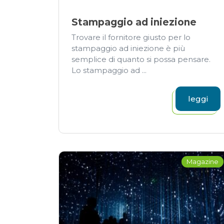
Stampaggio ad iniezione
Trovare il fornitore giusto per lo
stampaggio ad iniezione è più
semplice di quanto si possa pensare.
Lo stampaggio ad ...
leggi
Magazine