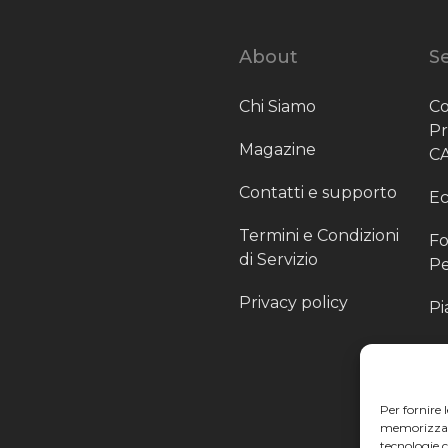
About
Se
Chi Siamo
Co
P
Magazine
C
Contatti e supporto
Ec
Termini e Condizioni
Fo
di Servizio
Pe
Privacy policy
Pi
Sc
Pr
Per fornire 
Pa
memorizzare 
tecnologie 