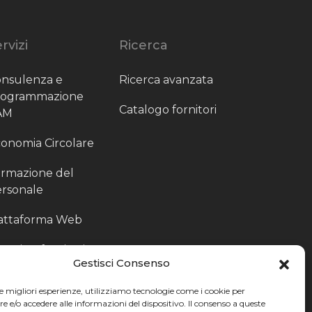
rvizi
Ricerca
nsulenza e
Ricerca avanzata
rogrammazione
Catalogo fornitori
AM
onomia Circolare
rmazione del
rsonale
attaforma Web
outing fornitori
Gestisci Consenso
oduzione
le migliori esperienze, utilizziamo tecnologie come i cookie per
rticolari
e/o accedere alle informazioni del dispositivo. Il consenso a queste