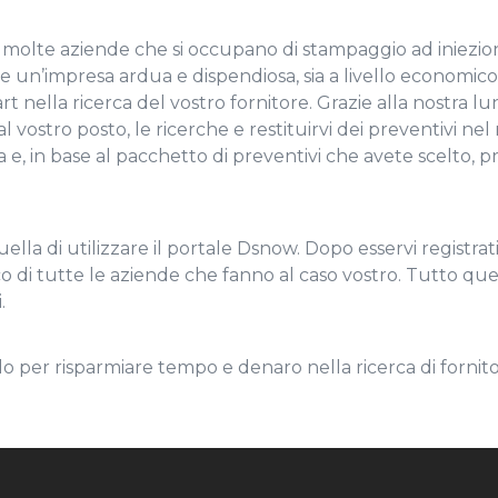
molte aziende che si occupano di stampaggio ad iniezione
re un’impresa ardua e dispendiosa, sia a livello econom
 nella ricerca del vostro fornitore. Grazie alla nostra l
al vostro posto, le ricerche e restituirvi dei preventivi n
a e, in base al pacchetto di preventivi che avete scelto, 
lla di utilizzare il portale Dsnow. Dopo esservi registrat
o di tutte le aziende che fanno al caso vostro. Tutto quel
.
 per risparmiare tempo e denaro nella ricerca di fornitor