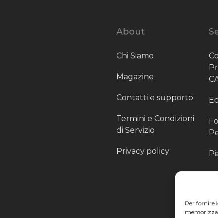
About
Se
Chi Siamo
Co
P
Magazine
C
Contatti e supporto
Ec
Termini e Condizioni
Fo
di Servizio
Pe
Privacy policy
Pi
Sc
Pr
Per fornire 
Pa
memorizzare 