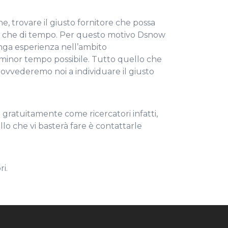
, trovare il giusto fornitore che possa
ico che di tempo. Per questo motivo Dsnow
unga esperienza nell’ambito
el minor tempo possibile. Tutto quello che
provvederemo noi a individuare il giusto
i gratuitamente come ricercatori infatti,
lo che vi basterà fare è contattarle
i.