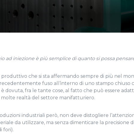
gio ad iniezione è più semplice di quanto si possa pensare
o produttivo che si sta affermando sempre di più nel mo
o precedentemente fuso all’interno di uno stampo chiuso c
 dovuta, fra le tante cose, al fatto che può essere adat
r molte realtà del settore manifatturiero.
duzioni industriali però, non deve distogliere l’attenzio
eriale da utilizzare, ma senza dimenticare la precisione d
fori).