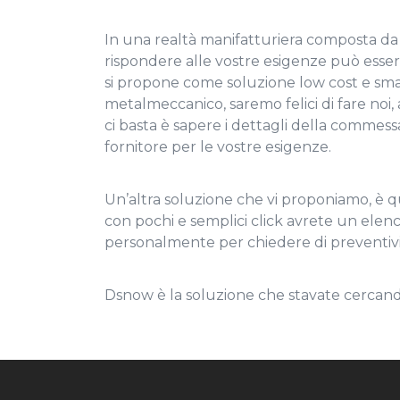
In una realtà manifatturiera composta da 
rispondere alle vostre esigenze può esse
si propone come soluzione low cost e smart
metalmeccanico, saremo felici di fare noi, 
ci basta è sapere i dettagli della commess
fornitore per le vostre esigenze.
Un’altra soluzione che vi proponiamo, è que
con pochi e semplici click avrete un elenc
personalmente per chiedere di preventivi
Dsnow è la soluzione che stavate cercando