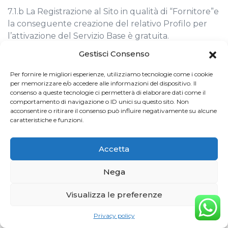
7.1.b La Registrazione al Sito in qualità di “Fornitore”e
la conseguente creazione del relativo Profilo per
l’attivazione del Servizio Base è gratuita.
Gestisci Consenso
7.2.a L’attivazione del Servizio Scouting per il
Per fornire le migliori esperienze, utilizziamo tecnologie come i cookie
“Buyer” che sia già registrato sul Sito con Profilo
per memorizzare e/o accedere alle informazioni del dispositivo. Il
specifico prevede il pagamento da parte dello
consenso a queste tecnologie ci permetterà di elaborare dati come il
stesso in favore della Società di una somma di
comportamento di navigazione o ID unici su questo sito. Non
acconsentire o ritirare il consenso può influire negativamente su alcune
denaro da corrispondersi tramite bonifico bancario o
caratteristiche e funzioni.
con carta di credito o con conto PayPal business,
che varierà a seconda del numero preventivi
Accetta
richiesti:
Nega
1 preventivo € 119,90 + iva;
Visualizza le preferenze
2 preventivi € 204,90 (€ 102,45 ciascuno + IVA);
3 preventivi € 249,90 (€ 83,30 ciascuno + IVA).
Privacy policy