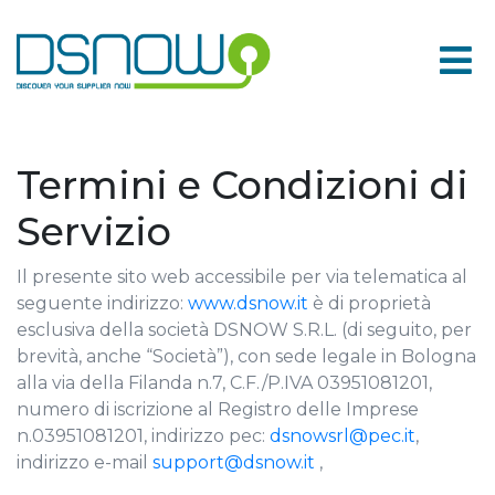
Skip
to
content
Termini e Condizioni di
Servizio
Il presente sito web accessibile per via telematica al
seguente indirizzo:
www.dsnow.it
è di proprietà
esclusiva della società DSNOW S.R.L. (di seguito, per
brevità, anche “Società”), con sede legale in Bologna
alla via della Filanda n.7, C.F./P.IVA 03951081201,
numero di iscrizione al Registro delle Imprese
n.03951081201, indirizzo pec:
dsnowsrl@pec.it
,
indirizzo e-mail
support@dsnow.it
,