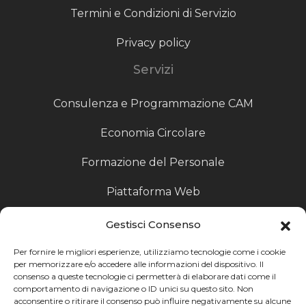
Termini e Condizioni di Servizio
Privacy policy
Servizi
Consulenza e Programmazione CAM
Economia Circolare
Formazione del Personale
Piattaforma Web
Scouting fornitori
Gestisci Consenso
Produzione Particolari
Per fornire le migliori esperienze, utilizziamo tecnologie come i cookie
per memorizzare e/o accedere alle informazioni del dispositivo. Il
consenso a queste tecnologie ci permetterà di elaborare dati come il
Raccoglitori di Fine Linea
comportamento di navigazione o ID unici su questo sito. Non
acconsentire o ritirare il consenso può influire negativamente su alcune