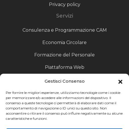
Privacy policy
Servizi
Consulenza e Programmazione CAM
Economia Circolare
Formazione del Personale
Piattaforma Web
Scouting fornitori
Gestisci Consenso
Produzione Particolari
Per fornire le migliori esperienze, utilizziamo tecnologie come i cookie
per memorizzare e/o accedere alle informazioni del dispositivo. Il
consenso a queste tecnologie ci permetterà di elaborare dati come il
Raccoglitori di Fine Linea
comportamento di navigazione o ID unici su questo sito. Non
acconsentire o ritirare il consenso può influire negativamente su alcune
Ricerca
caratteristiche e funzioni.