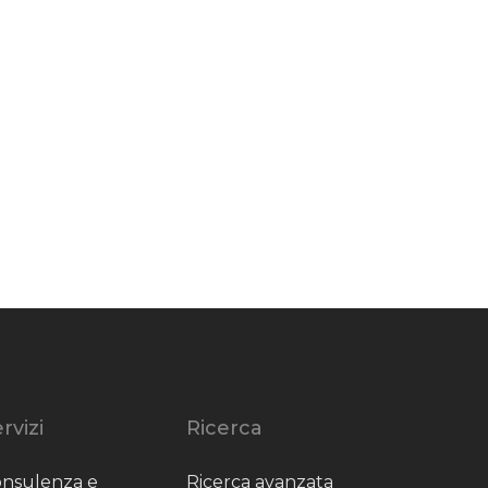
rvizi
Ricerca
nsulenza e
Ricerca avanzata