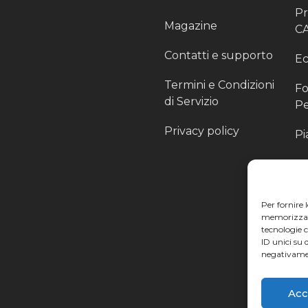
P
Magazine
C
Contatti e supporto
Ec
Termini e Condizioni
Fo
di Servizio
Pe
Privacy policy
Pi
Sc
Pr
Per fornire 
Pa
memorizzare 
tecnologie 
Ra
ID unici su 
negativamen
Li
Acc