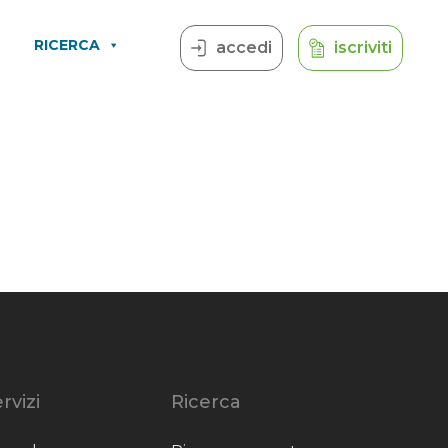
RICERCA
accedi
iscriviti
rvizi
Ricerca