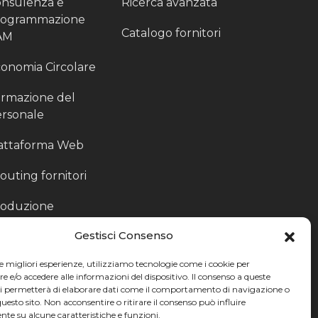
nsulenza e
Ricerca avanzata
rogrammazione
Catalogo fornitori
AM
onomia Circolare
rmazione del
rsonale
attaforma Web
outing fornitori
oduzione
rticolari
Gestisci Consenso
ccoglitori di Fine
le migliori esperienze, utilizziamo tecnologie come i cookie per
nea
e/o accedere alle informazioni del dispositivo. Il consenso a queste
ci permetterà di elaborare dati come il comportamento di navigazione o
questo sito. Non acconsentire o ritirare il consenso può influire
te su alcune caratteristiche e funzioni.