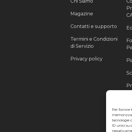
Chi Siamo
Co
P
Magazine
C
Contatti e supporto
Ec
Termini e Condizioni
Fo
di Servizio
Pe
Privacy policy
Pi
Sc
Pr
Pa
Ra
Per fornire 
Li
memorizzare 
tecnologie 
ID unici su 
negativamen