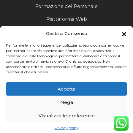
Formazione del Personale
Piattaforma Web
Scouting fornitori
Gestisci Consenso
Produzione Particolari
Per fornire le migliori esperienze, utilizziamo tecnologie come i cookie
per memorizzare e/o accedere alle informazioni del dispositivo. Il
consenso a queste tecnologie ci permetterà di elaborare dati come il
Raccoglitori di Fine Linea
comportamento di navigazione o ID unici su questo sito. Non
acconsentire o ritirare il consenso può influire negativamente su alcune
Ricerca
caratteristiche e funzioni.
Ricerca avanzata
Accetta
Catalogo fornitori
Nega
Visualizza le preferenze
Privacy policy