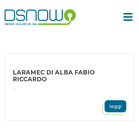
Skip
to
content
LARAMEC DI ALBA FABIO
RICCARDO
...
leggi