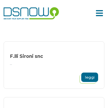
Skip
to
content
F.lli Sironi snc
...
leggi