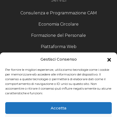
Consulenza e Programmazione CAM
Economia Circolare
Formazione del Personale
Piattaforma Web
Scouting fornitori
Gestisci Consenso
Produzione Particolari
Per fornire le migliori esperienze, utilizziamo tecnologie come i cookie
per memorizzare e/o accedere alle informazioni del dispositivo. Il
consenso a queste tecnologie ci permetterà di elaborare dati come il
Raccoglitori di Fine Linea
comportamento di navigazione o ID unici su questo sito. Non
acconsentire o ritirare il consenso può influire negativamente su alcune
Ricerca
caratteristiche e funzioni.
Ricerca avanzata
Accetta
Catalogo fornitori