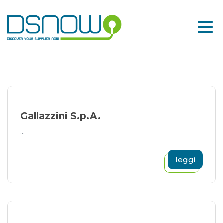
Skip
to
content
Gallazzini S.p.A.
...
leggi