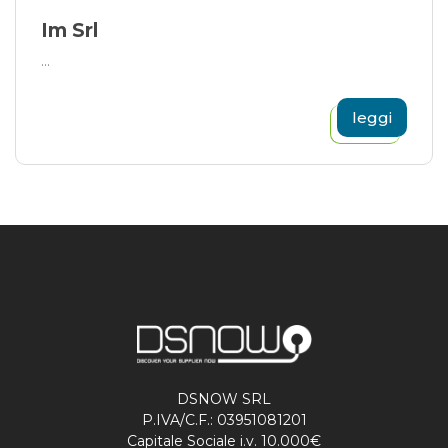
Im Srl
...
leggi
DSNOW SRL
P.IVA/C.F.: 03951081201
Capitale Sociale i.v. 10.000€