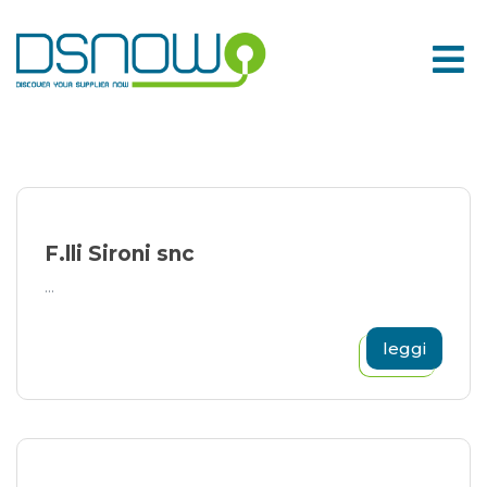
Skip
to
content
F.lli Sironi snc
...
leggi