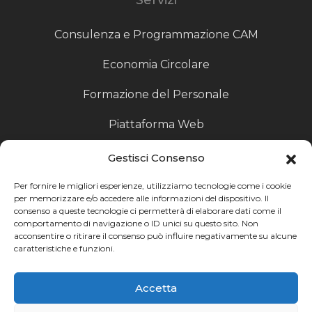
Consulenza e Programmazione CAM
Economia Circolare
Formazione del Personale
Piattaforma Web
Scouting fornitori
Gestisci Consenso
Produzione Particolari
Per fornire le migliori esperienze, utilizziamo tecnologie come i cookie
per memorizzare e/o accedere alle informazioni del dispositivo. Il
consenso a queste tecnologie ci permetterà di elaborare dati come il
Raccoglitori di Fine Linea
comportamento di navigazione o ID unici su questo sito. Non
acconsentire o ritirare il consenso può influire negativamente su alcune
Ricerca
caratteristiche e funzioni.
Ricerca avanzata
Accetta
Catalogo fornitori