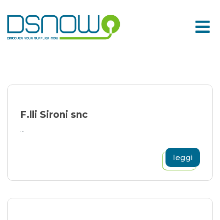
Skip
to
content
F.lli Sironi snc
...
leggi