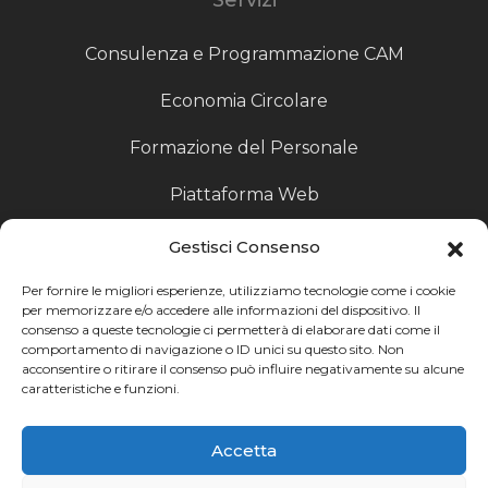
Consulenza e Programmazione CAM
Economia Circolare
Formazione del Personale
Piattaforma Web
Scouting fornitori
Gestisci Consenso
Produzione Particolari
Per fornire le migliori esperienze, utilizziamo tecnologie come i cookie
per memorizzare e/o accedere alle informazioni del dispositivo. Il
consenso a queste tecnologie ci permetterà di elaborare dati come il
Raccoglitori di Fine Linea
comportamento di navigazione o ID unici su questo sito. Non
acconsentire o ritirare il consenso può influire negativamente su alcune
Ricerca
caratteristiche e funzioni.
Ricerca avanzata
Accetta
Catalogo fornitori