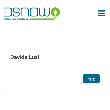
Skip
to
content
Davide Luzi
...
leggi