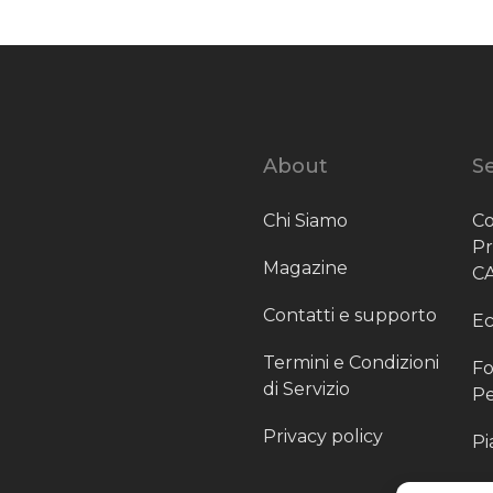
About
Se
Chi Siamo
Co
P
Magazine
C
Contatti e supporto
Ec
Termini e Condizioni
Fo
di Servizio
Pe
Privacy policy
Pi
Sc