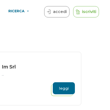
RICERCA
accedi
iscriviti
Im Srl
...
leggi