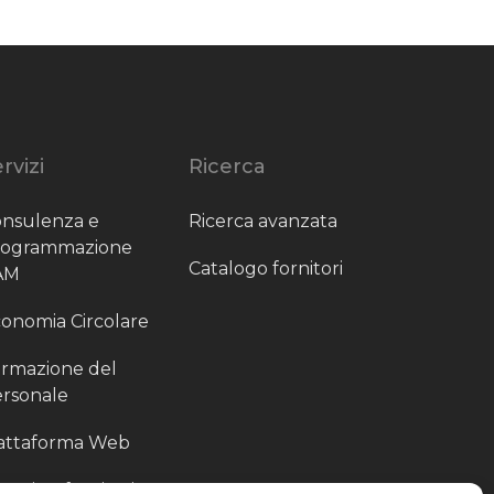
rvizi
Ricerca
nsulenza e
Ricerca avanzata
rogrammazione
Catalogo fornitori
AM
onomia Circolare
rmazione del
rsonale
attaforma Web
outing fornitori