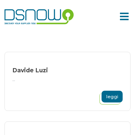
Skip
to
content
Davide Luzi
...
leggi