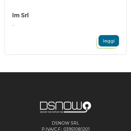
Im Srl
...
leggi
DSNOW SRL
P.IVA/C.F.: 03951081201