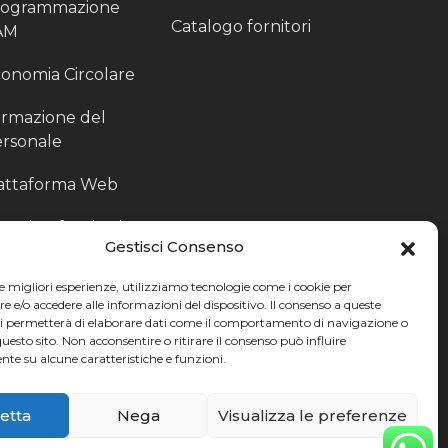
rogrammazione
Catalogo fornitori
AM
onomia Circolare
rmazione del
rsonale
attaforma Web
outing fornitori
Gestisci Consenso
oduzione
le migliori esperienze, utilizziamo tecnologie come i cookie per
rticolari
e/o accedere alle informazioni del dispositivo. Il consenso a queste
ci permetterà di elaborare dati come il comportamento di navigazione o
ccoglitori di Fine
questo sito. Non acconsentire o ritirare il consenso può influire
te su alcune caratteristiche e funzioni.
nea
etta
Nega
Visualizza le preferenze