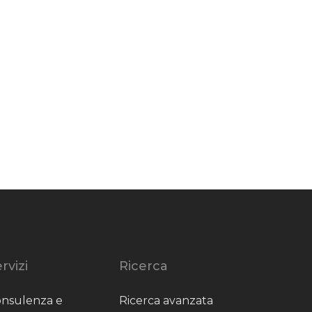
rvizi
Ricerca
nsulenza e
Ricerca avanzata