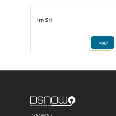
Im Srl
...
leggi
DSNOW SRL