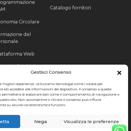
rogrammazione
Catalogo fornitori
AM
onomia Circolare
rmazione del
rsonale
attaforma Web
outing fornitori
Gestisci Consenso
oduzione
le migliori esperienze, utilizziamo tecnologie come i cookie per
rticolari
e/o accedere alle informazioni del dispositivo. Il consenso a queste
ci permetterà di elaborare dati come il comportamento di navigazione o
ccoglitori di Fine
questo sito. Non acconsentire o ritirare il consenso può influire
te su alcune caratteristiche e funzioni.
nea
etta
Nega
Visualizza le preferenze