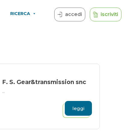
RICERCA
accedi
iscriviti
F. S. Gear&transmission snc
...
leggi