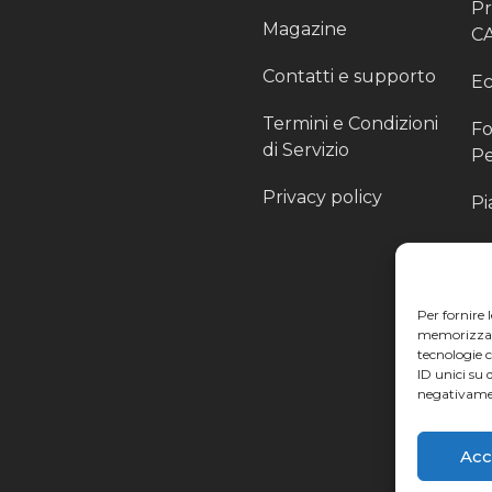
P
Magazine
C
Contatti e supporto
Ec
Termini e Condizioni
Fo
di Servizio
Pe
Privacy policy
Pi
Sc
Pr
Per fornire 
Pa
memorizzare 
tecnologie 
Ra
ID unici su 
negativamen
Li
Acc