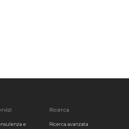
rvizi
Ricerca
nsulenza e
Ricerca avanzata