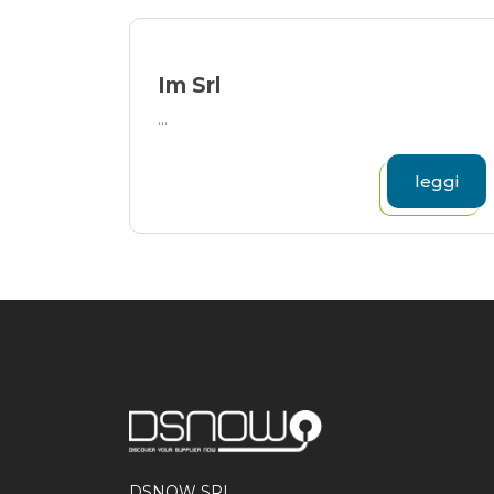
Im Srl
...
leggi
DSNOW SRL