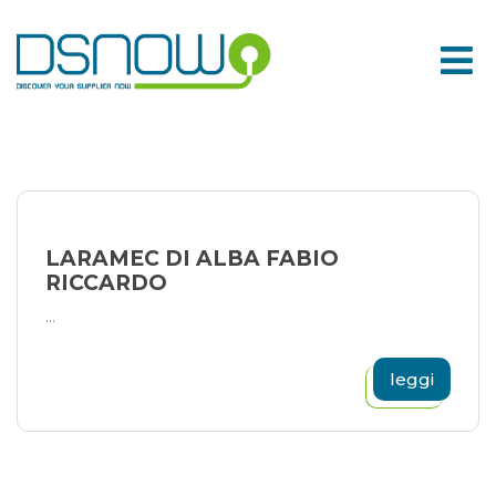
Skip
to
content
LARAMEC DI ALBA FABIO
RICCARDO
...
leggi