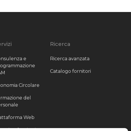
rvizi
Ricerca
nsulenza e
Ricerca avanzata
rogrammazione
Catalogo fornitori
AM
onomia Circolare
rmazione del
rsonale
attaforma Web
outing fornitori