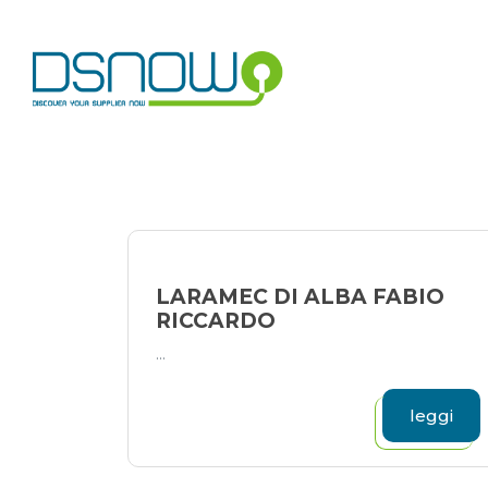
Skip
to
content
LARAMEC DI ALBA FABIO
RICCARDO
...
leggi