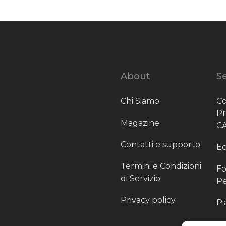
About
Se
Chi Siamo
Co
P
Magazine
C
Contatti e supporto
Ec
Termini e Condizioni
Fo
di Servizio
Pe
Privacy policy
Pi
Sc