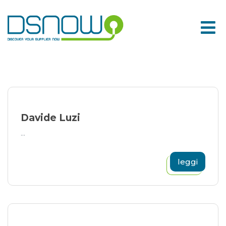
Skip
to
content
Davide Luzi
...
leggi