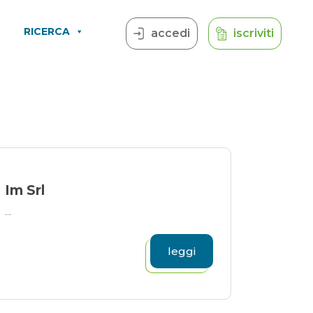
RICERCA
accedi
iscriviti
Im Srl
...
leggi