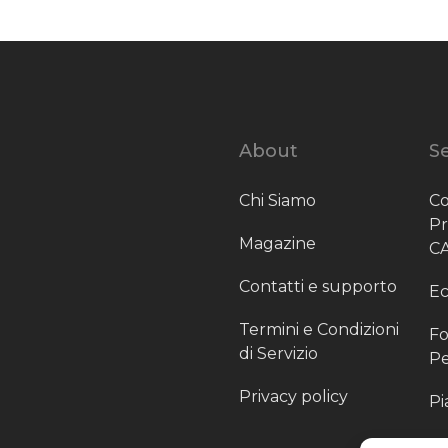
About
Se
Chi Siamo
Co
P
Magazine
C
Contatti e supporto
Ec
Termini e Condizioni
Fo
di Servizio
Pe
Privacy policy
Pi
Sc