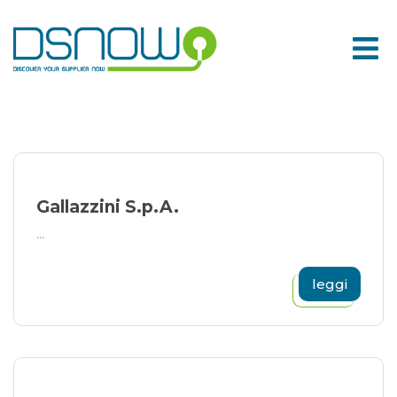
Skip
to
content
Gallazzini S.p.A.
...
leggi