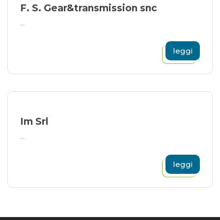
F. S. Gear&transmission snc
...
leggi
Im Srl
...
leggi