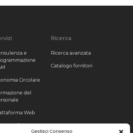
rvizi
Ricerca
nsulenza e
Ricerca avanzata
rogrammazione
Catalogo fornitori
AM
onomia Circolare
rmazione del
rsonale
attaforma Web
outing fornitori
Gestisci Consenso