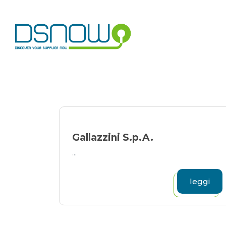
Skip
to
content
Gallazzini S.p.A.
...
leggi