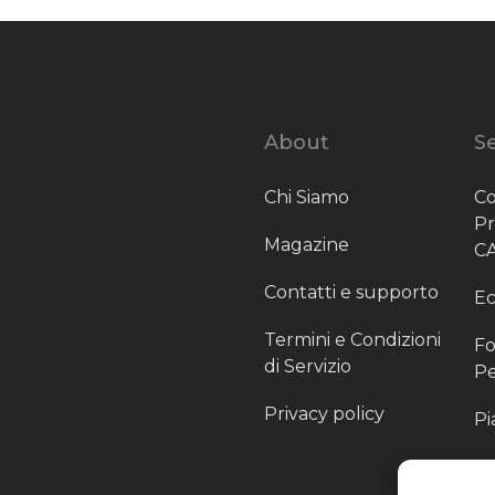
About
Se
Chi Siamo
Co
P
Magazine
C
Contatti e supporto
Ec
Termini e Condizioni
Fo
di Servizio
Pe
Privacy policy
Pi
Sc