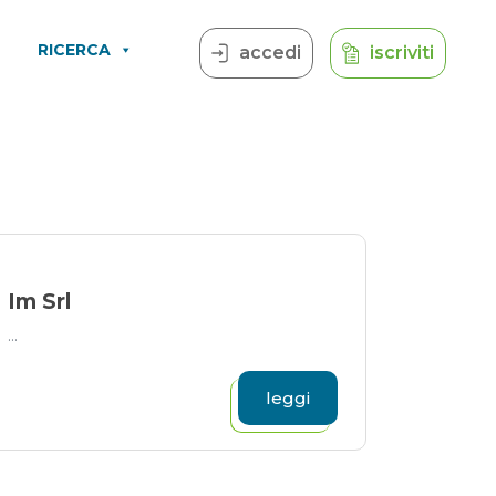
RICERCA
accedi
iscriviti
Im Srl
...
leggi