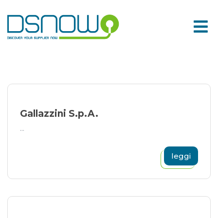
Skip
to
content
Gallazzini S.p.A.
...
leggi