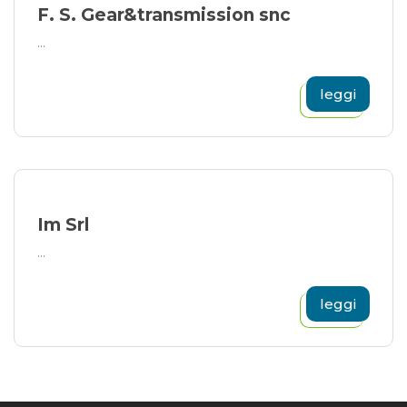
F. S. Gear&transmission snc
...
leggi
Im Srl
...
leggi