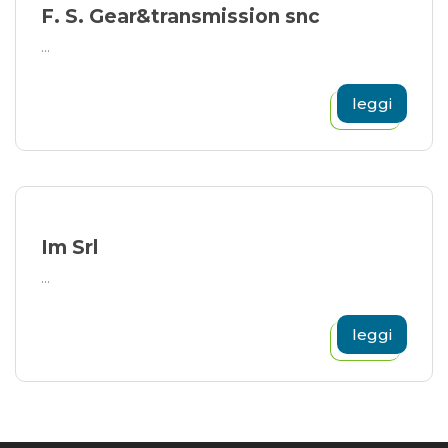
F. S. Gear&transmission snc
...
leggi
Im Srl
...
leggi