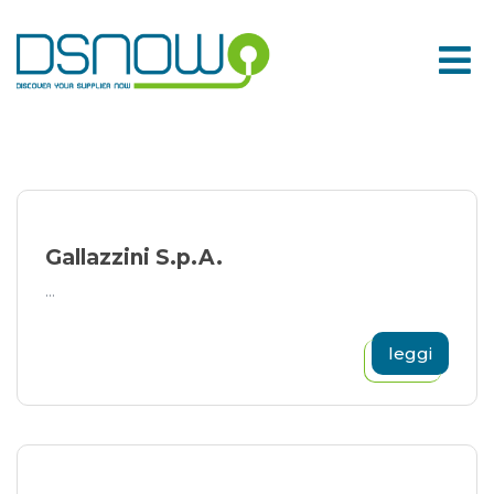
Skip
to
content
Gallazzini S.p.A.
...
leggi