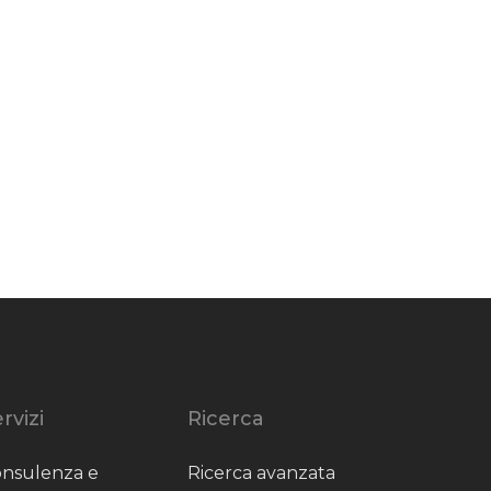
rvizi
Ricerca
nsulenza e
Ricerca avanzata