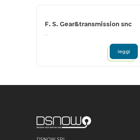
F. S. Gear&transmission snc
...
leggi
DSNOW SRL