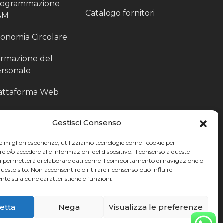
rogrammazione
Catalogo fornitori
AM
onomia Circolare
rmazione del
rsonale
attaforma Web
outing fornitori
Gestisci Consenso
oduzione
le migliori esperienze, utilizziamo tecnologie come i cookie per
rticolari
e/o accedere alle informazioni del dispositivo. Il consenso a queste
ci permetterà di elaborare dati come il comportamento di navigazione o
ccoglitori di Fine
questo sito. Non acconsentire o ritirare il consenso può influire
te su alcune caratteristiche e funzioni.
nea
etta
Nega
Visualizza le preferenze