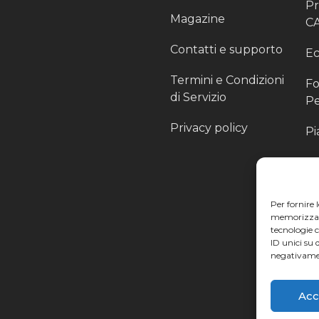
P
Magazine
C
Contatti e supporto
Ec
Termini e Condizioni
Fo
di Servizio
Pe
Privacy policy
Pi
Sc
Pr
Per fornire 
Pa
memorizzare 
tecnologie 
Ra
ID unici su 
negativamen
Li
Acc