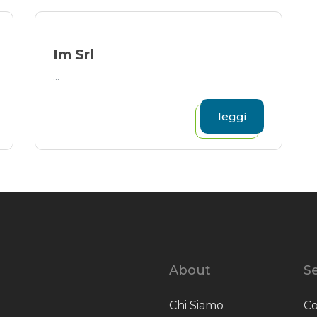
Im Srl
...
leggi
About
Se
Chi Siamo
Co