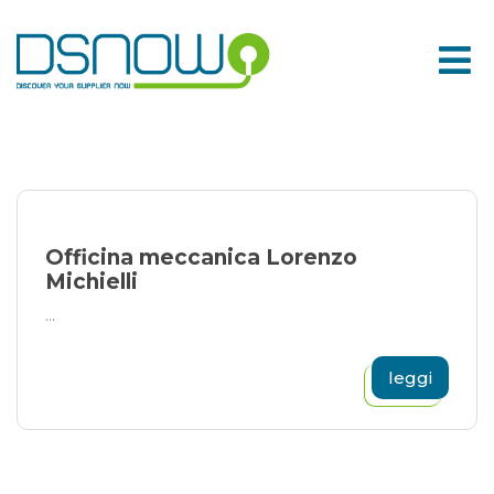
Skip
to
content
Officina meccanica Lorenzo
Michielli
...
leggi