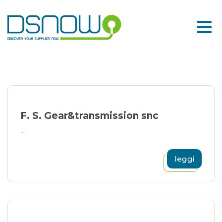
Skip
to
content
F. S. Gear&transmission snc
...
leggi