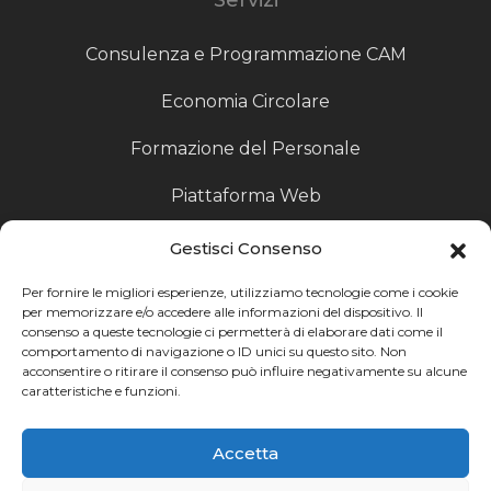
Consulenza e Programmazione CAM
Economia Circolare
Formazione del Personale
Piattaforma Web
Scouting fornitori
Gestisci Consenso
Produzione Particolari
Per fornire le migliori esperienze, utilizziamo tecnologie come i cookie
per memorizzare e/o accedere alle informazioni del dispositivo. Il
consenso a queste tecnologie ci permetterà di elaborare dati come il
Raccoglitori di Fine Linea
comportamento di navigazione o ID unici su questo sito. Non
acconsentire o ritirare il consenso può influire negativamente su alcune
Ricerca
caratteristiche e funzioni.
Ricerca avanzata
Accetta
Catalogo fornitori