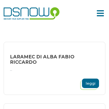
Skip
to
content
LARAMEC DI ALBA FABIO
RICCARDO
...
leggi