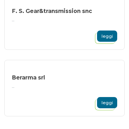
F. S. Gear&transmission snc
...
leggi
Berarma srl
...
leggi