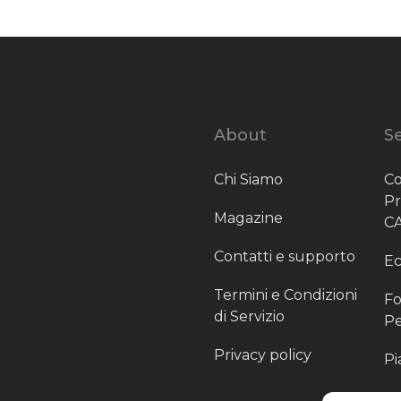
About
Se
Chi Siamo
Co
P
Magazine
C
Contatti e supporto
Ec
Termini e Condizioni
Fo
di Servizio
Pe
Privacy policy
Pi
Sc