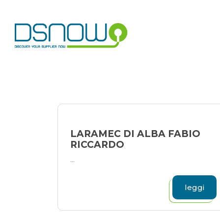
Skip
to
content
LARAMEC DI ALBA FABIO
RICCARDO
...
leggi