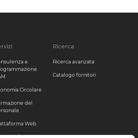
rvizi
Ricerca
nsulenza e
Ricerca avanzata
rogrammazione
Catalogo fornitori
AM
onomia Circolare
rmazione del
rsonale
attaforma Web
outing fornitori