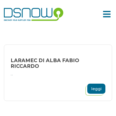
Skip
to
content
LARAMEC DI ALBA FABIO
RICCARDO
...
leggi