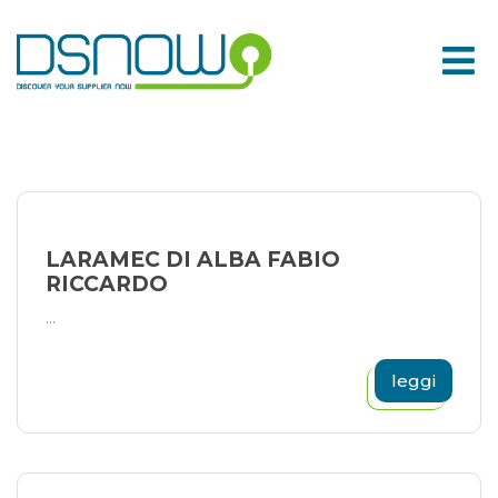
Skip
to
content
LARAMEC DI ALBA FABIO
RICCARDO
...
leggi