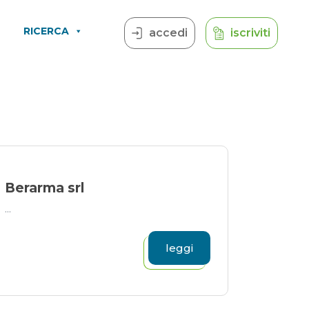
RICERCA
accedi
iscriviti
Berarma srl
...
leggi