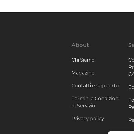
About
Se
Chi Siamo
Co
P
Magazine
C
Contatti e supporto
Ec
Termini e Condizioni
Fo
di Servizio
Pe
Privacy policy
Pi
Sc