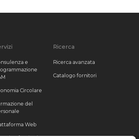
rvizi
Ricerca
nsulenza e
Ricerca avanzata
rogrammazione
Catalogo fornitori
AM
onomia Circolare
rmazione del
rsonale
attaforma Web
outing fornitori