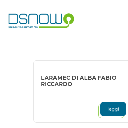
Skip
to
content
LARAMEC DI ALBA FABIO
RICCARDO
...
leggi