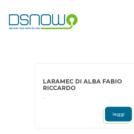
Skip
to
content
LARAMEC DI ALBA FABIO
RICCARDO
...
leggi