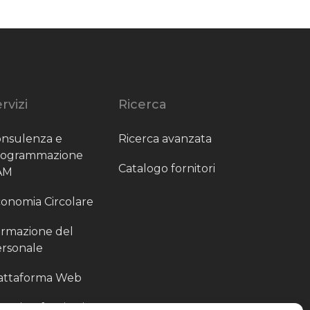
rvizi
Ricerca
nsulenza e
Ricerca avanzata
rogrammazione
Catalogo fornitori
AM
onomia Circolare
rmazione del
rsonale
attaforma Web
outing fornitori