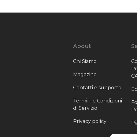
About
Se
Chi Siamo
Co
P
Magazine
C
Contatti e supporto
Ec
Termini e Condizioni
Fo
di Servizio
Pe
Privacy policy
Pi
Sc