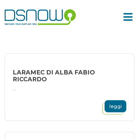
Skip
to
content
LARAMEC DI ALBA FABIO
RICCARDO
...
leggi