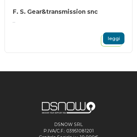
F. S. Gear&transmission snc
...
leggi
DSNOW SRL
P.IVA/C.F.: 03951081201