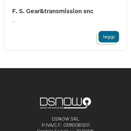
F. S. Gear&transmission snc
...
leggi
DSNOW SRL
P.IVA/C.F.: 03951081201