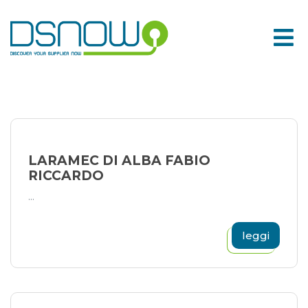
Skip
to
content
LARAMEC DI ALBA FABIO
RICCARDO
...
leggi