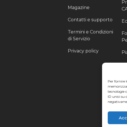
P
Magazine
C
Contatti e supporto
Ec
Termini e Condizioni
Fo
di Servizio
Pe
Privacy policy
Pi
Sc
Pr
Per fornire 
Pa
memorizzare 
tecnologie 
Ra
ID unici su 
negativamen
Li
Acc