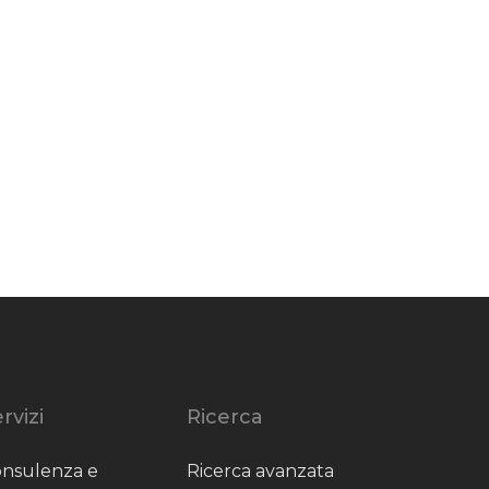
rvizi
Ricerca
nsulenza e
Ricerca avanzata