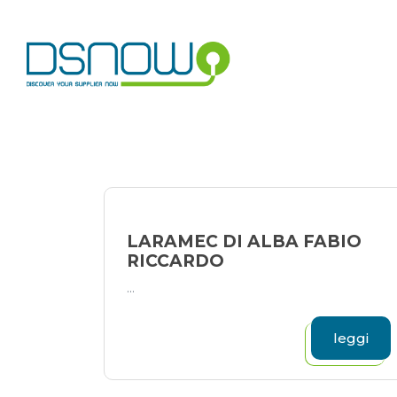
Skip
to
content
LARAMEC DI ALBA FABIO
RICCARDO
...
leggi