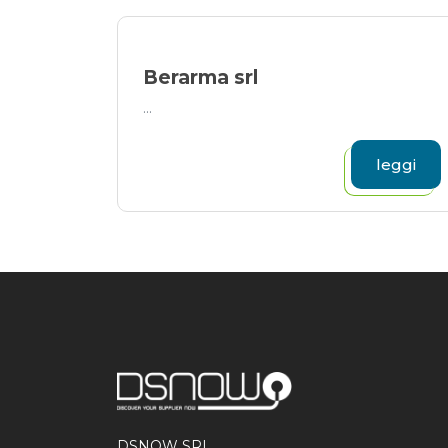
Berarma srl
...
leggi
DSNOW SRL