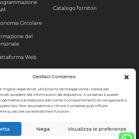
rogrammazione
Catalogo fornitori
AM
onomia Circolare
rmazione del
rsonale
attaforma Web
outing fornitori
Gestisci Consenso
oduzione
le migliori esperienze, utilizziamo tecnologie come i cookie per
rticolari
e/o accedere alle informazioni del dispositivo. Il consenso a queste
ci permetterà di elaborare dati come il comportamento di navigazione o
ccoglitori di Fine
questo sito. Non acconsentire o ritirare il consenso può influire
te su alcune caratteristiche e funzioni.
nea
etta
Nega
Visualizza le preferenze