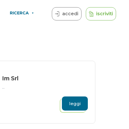
RICERCA
accedi
iscriviti
Im Srl
...
leggi