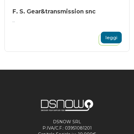
F. S. Gear&transmission snc
...
leggi
DSNOW SRL
P.IVA/C.F.: 03951081201