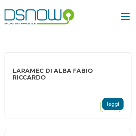
Skip
to
content
LARAMEC DI ALBA FABIO
RICCARDO
...
leggi