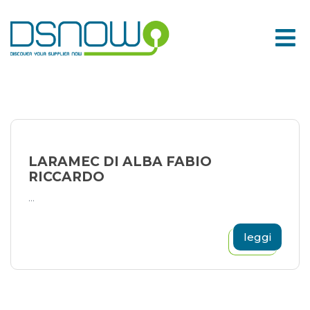
Skip
to
content
LARAMEC DI ALBA FABIO
RICCARDO
...
leggi