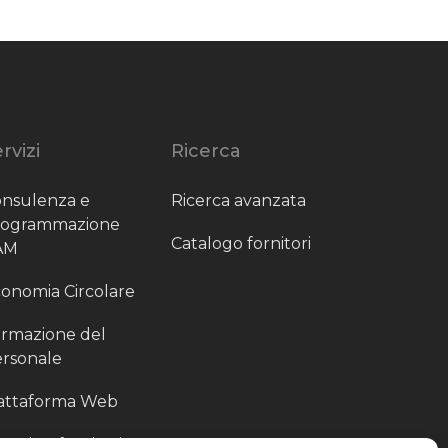
rvizi
Ricerca
nsulenza e
Ricerca avanzata
rogrammazione
Catalogo fornitori
AM
onomia Circolare
rmazione del
rsonale
attaforma Web
outing fornitori