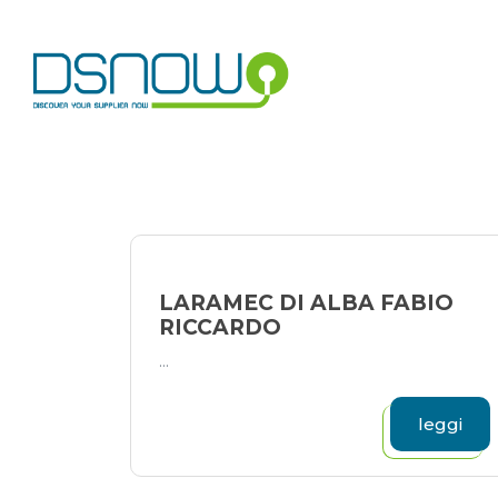
Skip
to
content
LARAMEC DI ALBA FABIO
RICCARDO
...
leggi