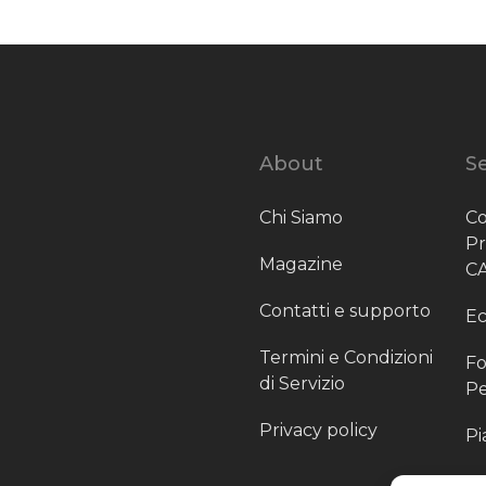
About
Se
Chi Siamo
Co
P
Magazine
C
Contatti e supporto
Ec
Termini e Condizioni
Fo
di Servizio
Pe
Privacy policy
Pi
Sc