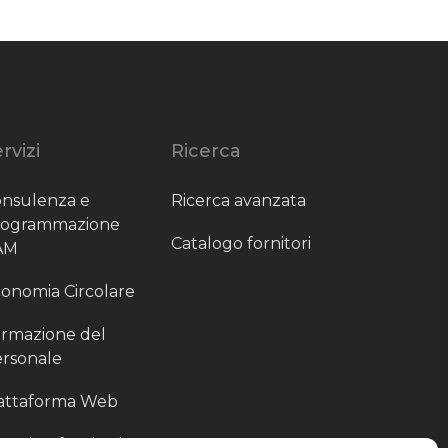
rvizi
Ricerca
nsulenza e
Ricerca avanzata
rogrammazione
Catalogo fornitori
AM
onomia Circolare
rmazione del
rsonale
attaforma Web
outing fornitori