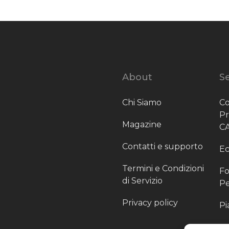
About
Se
Chi Siamo
Co
P
Magazine
C
Contatti e supporto
Ec
Termini e Condizioni
Fo
di Servizio
Pe
Privacy policy
Pi
Sc