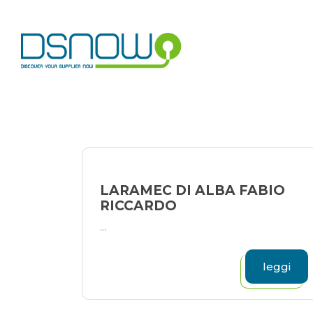
Skip
to
content
LARAMEC DI ALBA FABIO
RICCARDO
...
leggi