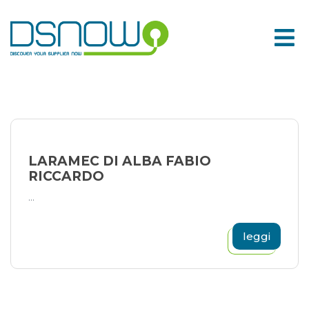
Skip
to
content
LARAMEC DI ALBA FABIO
RICCARDO
...
leggi