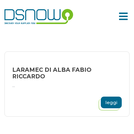
Skip
to
content
LARAMEC DI ALBA FABIO
RICCARDO
...
leggi