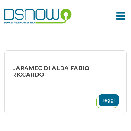
Skip
to
content
LARAMEC DI ALBA FABIO
RICCARDO
...
leggi