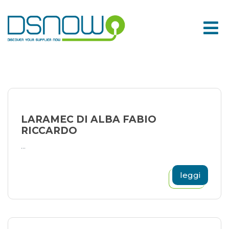
Skip
to
content
LARAMEC DI ALBA FABIO
RICCARDO
...
leggi