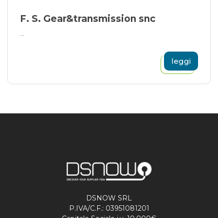
F. S. Gear&transmission snc
...
leggi
DSNOW SRL
P.IVA/C.F.: 03951081201