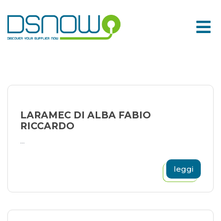
Skip
to
content
LARAMEC DI ALBA FABIO
RICCARDO
...
leggi