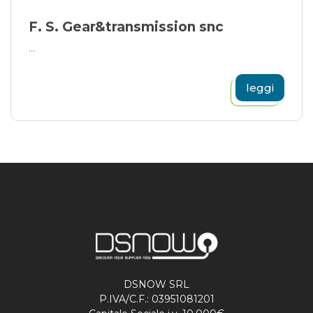
F. S. Gear&transmission snc
...
leggi
DSNOW SRL
P.IVA/C.F.: 03951081201