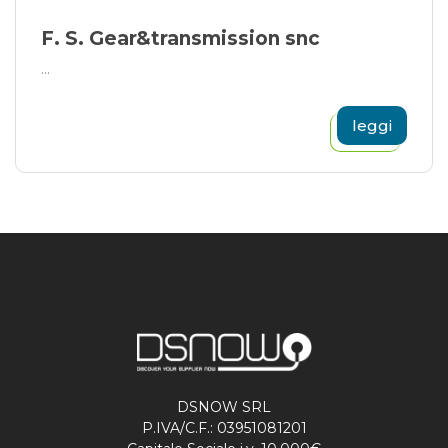
F. S. Gear&transmission snc
...
leggi
DSNOW SRL
P.IVA/C.F.: 03951081201