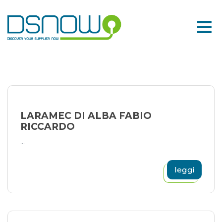
Skip
to
content
LARAMEC DI ALBA FABIO
RICCARDO
...
leggi