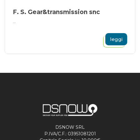
F. S. Gear&transmission snc
...
leggi
DSNOW SRL
P.IVA/C.F.: 03951081201