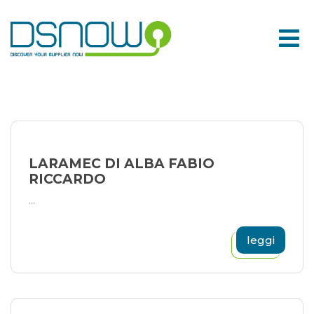
Skip
to
content
LARAMEC DI ALBA FABIO
RICCARDO
...
leggi