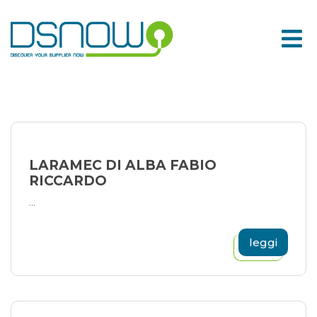
Skip
to
content
LARAMEC DI ALBA FABIO
RICCARDO
...
leggi