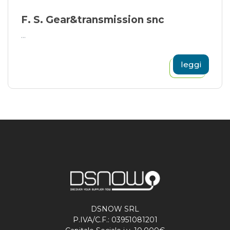
F. S. Gear&transmission snc
...
leggi
DSNOW SRL
P.IVA/C.F.: 03951081201